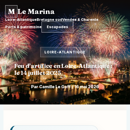
M
Le Marina
Loire-Atlantique
Bretagne sud
Vendee & Charente
Ports & patrimoine
Escapades
LOIRE-ATLANTIQUE
Feu d’artifice en Loire-Atlantique :
le 14 juillet 2025
Par Camille Le Goff / 16 mai 2026
Aller
au
contenu