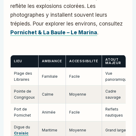
reflète les explosions colorées. Les
photographes y installent souvent leurs
trépieds. Pour explorer les environs, consultez
Pornichet & La Baule – Le Marina
.
ATOUT
LIEU
AMBIANCE
ACCESSIBILITÉ
MAJEUR
Plage des
Vue
Familiale
Facile
Libraires
panoramique
Pointe de
Cadre
Calme
Moyenne
Congrigoux
sauvage
Port de
Reflets
Animée
Facile
Pornichet
nautiques
Digue du
Maritime
Moyenne
Grand large
Croisic