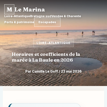
M
Le Marina
Loire-Atlantique
Bretagne sud
Vendee & Charente
Ports & patrimoine
Escapades
LOIRE-ATLANTIQUE
Horaires et coefficients de la
marée à La Baule en 2026
Par Camille Le Goff / 23 mai 2026
Aller
au
contenu