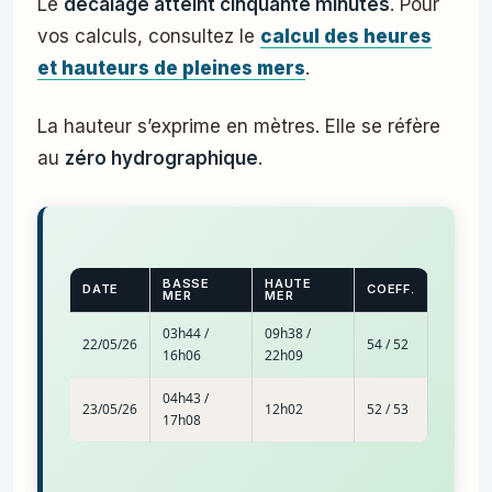
Le
décalage atteint cinquante minutes
. Pour
vos calculs, consultez le
calcul des heures
et hauteurs de pleines mers
.
La hauteur s’exprime en mètres. Elle se réfère
au
zéro hydrographique
.
BASSE
HAUTE
DATE
COEFF.
MER
MER
03h44 /
09h38 /
22/05/26
54 / 52
16h06
22h09
04h43 /
23/05/26
12h02
52 / 53
17h08