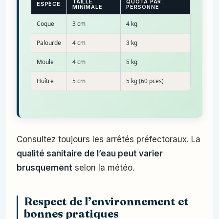
TAILLE
QUOTA PAR
ESPÈCE
MINIMALE
PERSONNE
Coque
3 cm
4 kg
Palourde
4 cm
3 kg
Moule
4 cm
5 kg
Huître
5 cm
5 kg (60 pces)
Consultez toujours les arrêtés préfectoraux. La
qualité sanitaire de l’eau peut varier
brusquement
selon la météo.
Respect de l’environnement et
bonnes pratiques