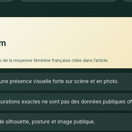
 m
 de la moyenne féminine française citée dans l’article.
une présence visuelle forte sur scène et en photo.
urations exactes ne sont pas des données publiques offi
 de silhouette, posture et image publique.