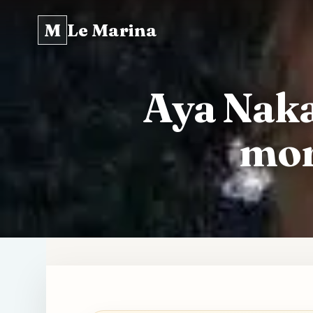
M
Le Marina
Aya Nakam
mor
Aller
au
contenu