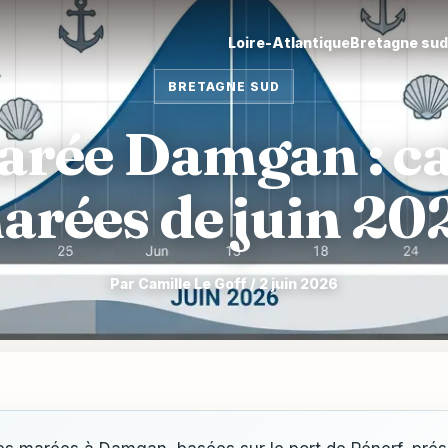
Loire-Atlantique
Bretagne su
BRETAGNE SUD
rée Damgan : ca
arées de juin 20
Par Camille Le Goff / 2 juin 2026