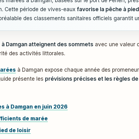
6, les marées à Damgan, basées sur le port de Pénerf, pr
uin. Cette période de vives-eaux
favorise la pêche à pie
préalable des classements sanitaires officiels garantit 
e à Damgan atteignent des sommets
avec une valeur d
ité des activités littorales.
arées
à Damgan expose chaque année des promeneurs 
guide présente les
prévisions précises et les règles de
es à Damgan en juin 2026
ficients de marée
ed de loisir