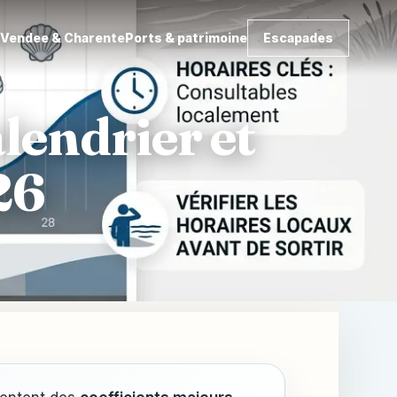
d
Vendee & Charente
Ports & patrimoine
Escapades
lendrier et
26