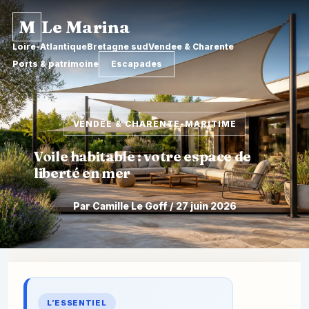
M
Le Marina
Loire-Atlantique
Bretagne sud
Vendee & Charente
Ports & patrimoine
Escapades
VENDÉE & CHARENTE-MARITIME
Voile habitable : votre espace de
liberté en mer
Par Camille Le Goff / 27 juin 2026
Aller
au
contenu
L’ESSENTIEL