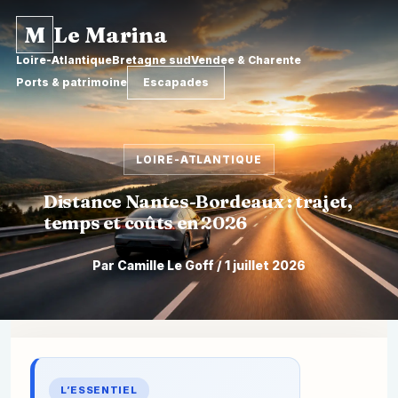
M
Le Marina
Loire-Atlantique
Bretagne sud
Vendee & Charente
Ports & patrimoine
Escapades
LOIRE-ATLANTIQUE
Distance Nantes-Bordeaux : trajet,
temps et coûts en 2026
Par Camille Le Goff / 1 juillet 2026
Aller
au
contenu
L’ESSENTIEL