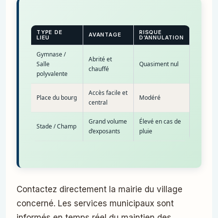
TYPE DE
RISQUE
AVANTAGE
LIEU
D’ANNULATION
Gymnase /
Abrité et
Salle
Quasiment nul
chauffé
polyvalente
Accès facile et
Place du bourg
Modéré
central
Grand volume
Élevé en cas de
Stade / Champ
d’exposants
pluie
Contactez directement la mairie du village
concerné. Les services municipaux sont
informés en temps réel du maintien des