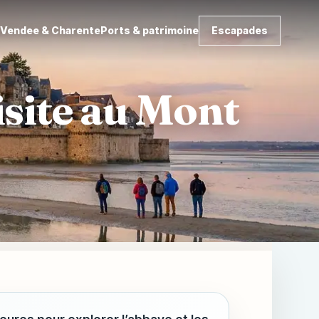
d
Vendee & Charente
Ports & patrimoine
Escapades
isite au Mont