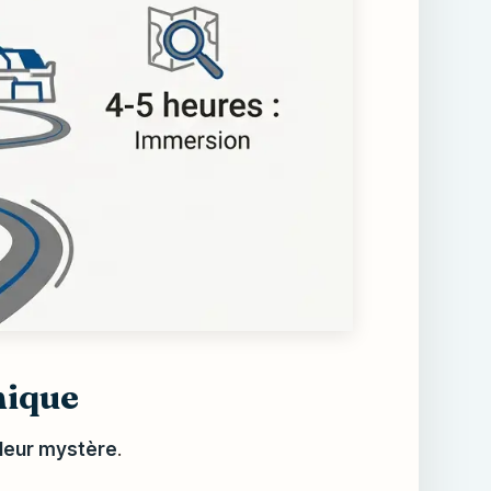
nique
 leur mystère
.