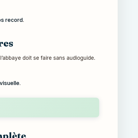
ps record
.
res
’abbaye doit se faire sans audioguide.
 visuelle
.
mplète