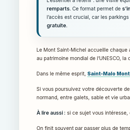
L’essentiel à retenir : une visite é
remparts
. Ce format permet de
s’i
l’accès est crucial, car les parkin
gratuite
.
Le Mont Saint-Michel accueille chaque année près de trois millions de visiteurs sur son rocher escarpé. Pour découvrir ce site classé
au patrimoine mondial de l’UNESCO, la 
Dans le même esprit,
Saint-Malo Mont-
Si vous poursuivez votre découverte de 
normand, entre galets, sable et vie urba
À lire aussi :
si ce sujet vous intéresse,
On finit souvent par passer plus de temp