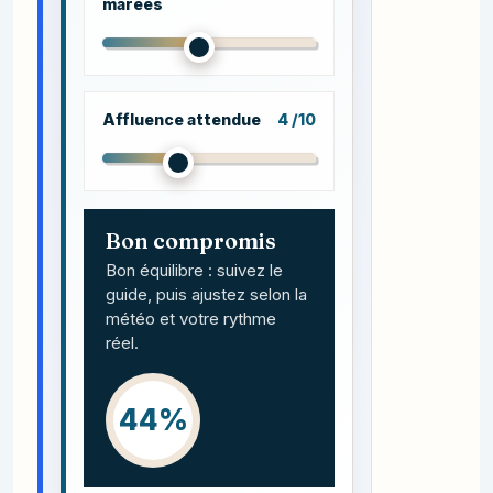
marées
Affluence attendue
4 /10
Bon compromis
Bon équilibre : suivez le
guide, puis ajustez selon la
météo et votre rythme
réel.
44%