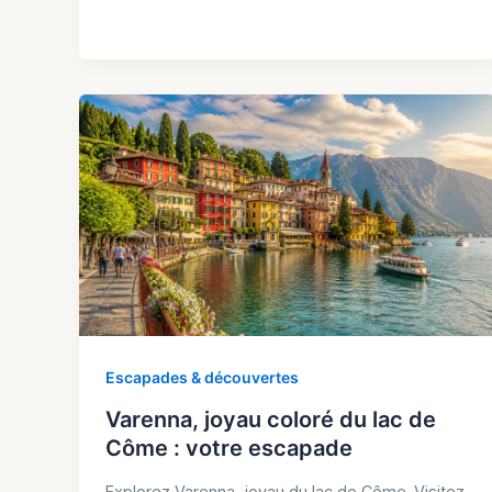
Escapades & découvertes
Varenna, joyau coloré du lac de
Côme : votre escapade
Explorez Varenna, joyau du lac de Côme. Visitez