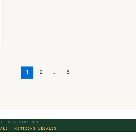
1
2
…
5
ÔTIER ATLANTIQUE
·
IALE
·
MENTIONS LÉGALES